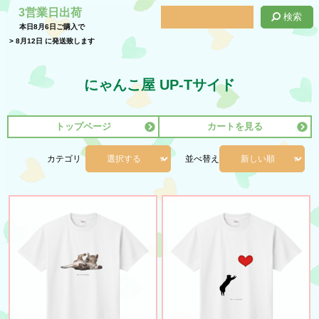
3営業日出荷
検索
本日
8月6日
ご購入で
>
8月12日
に発送致します
にゃんこ屋 UP-Tサイド
トップページ
カートを見る
カテゴリ
並べ替え