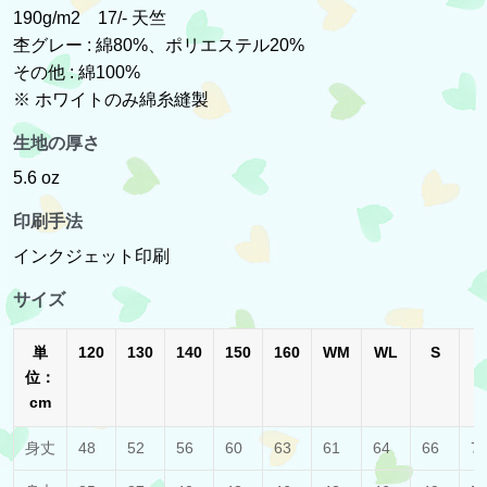
190g/m2 17/- 天竺
杢グレー : 綿80%、ポリエステル20%
その他 : 綿100%
※ ホワイトのみ綿糸縫製
生地の厚さ
5.6 oz
印刷手法
インクジェット印刷
サイズ
単
120
130
140
150
160
WM
WL
S
位：
cm
身丈
48
52
56
60
63
61
64
66
7