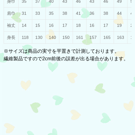
身巾
35
37
40
43
46
43
46
49
5
肩巾
31
33
35
38
41
36
38
44
4
袖丈
14
15
16
17
18
16
17
19
2
身長
118
130
140
150
161
157
165
163
1
※サイズは商品の実寸を平置きで計測しております。
繊維製品ですので2cm前後の誤差が出る場合があります。