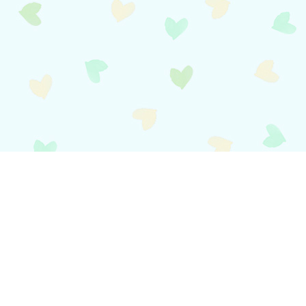
local_shipping
送料について