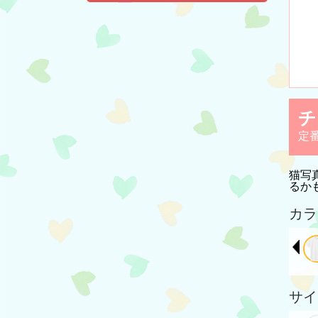
チ
定
猫写
るか
カラ
サイ