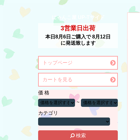
にゃんこ屋 UP-Tサイド
3営業日出荷
本日
8月6日
ご購入で
8月12日
に発送致します
トップページ
カートを見る
価 格
~
カテゴリ
検索