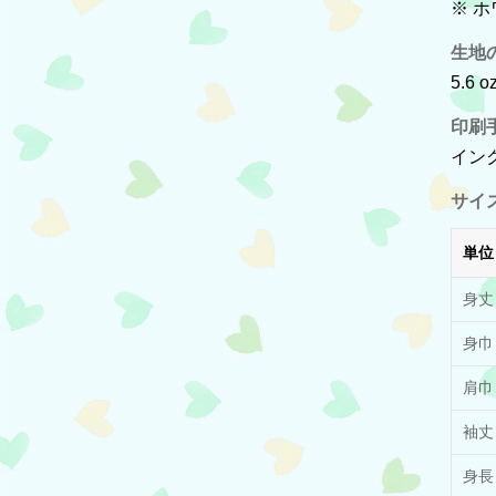
※ 
生地
5.6 o
印刷
イン
サイ
単位
身丈
身巾
肩巾
袖丈
身長