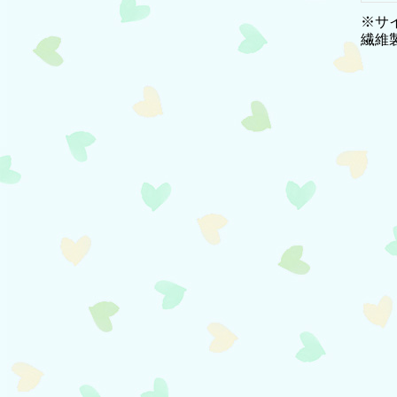
※サ
繊維