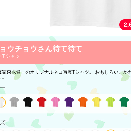
2
ョウチョウさん待て待て
番Ｔシャツ
真家森永健一のオリジナルネコ写真Tシャツ。 おもしろい、か
も。
ー
ズ