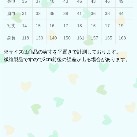
身巾
35
37
40
43
46
43
46
49
5
肩巾
31
33
35
38
41
36
38
44
4
袖丈
14
15
16
17
18
16
17
19
2
身長
118
130
140
150
161
157
165
163
1
※サイズは商品の実寸を平置きで計測しております。
繊維製品ですので2cm前後の誤差が出る場合があります。