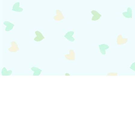
payment
お支払い方法
銀行振込(前払い)
ご入金確認後
に製作開始となります。 振込手数料はお客様ご負担とな