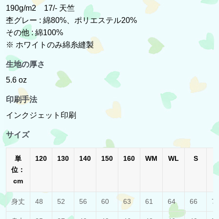
190g/m2 17/- 天竺
杢グレー : 綿80%、ポリエステル20%
その他 : 綿100%
※ ホワイトのみ綿糸縫製
生地の厚さ
5.6 oz
印刷手法
インクジェット印刷
サイズ
単
120
130
140
150
160
WM
WL
S
位：
cm
身丈
48
52
56
60
63
61
64
66
7