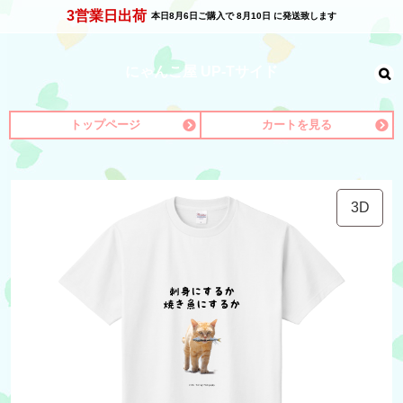
3営業日出荷
本日
8月6日
ご購入で
8月10日
に発送致します
にゃんこ屋 UP-Tサイド
トップページ
カートを見る
3D