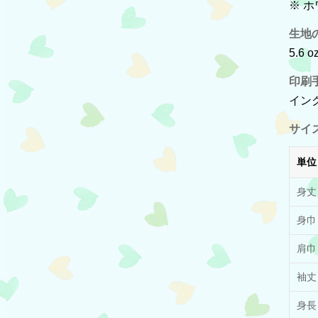
※ 
生地
5.6 o
印刷
イン
サイ
単位
身丈
身巾
肩巾
袖丈
身長