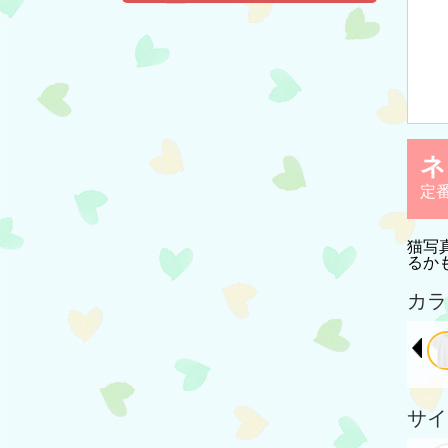
ネ
定
猫写
るか
カラ
サイ