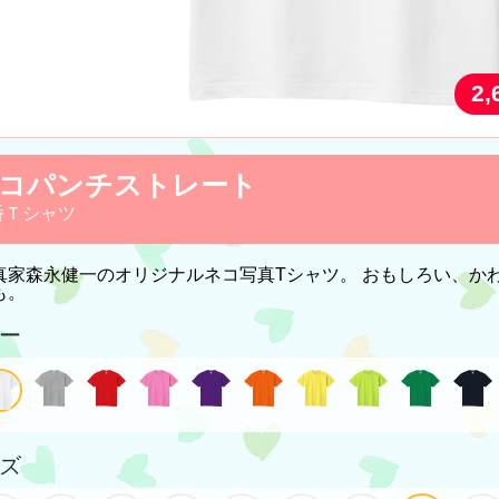
2
コパンチストレート
番Ｔシャツ
真家森永健一のオリジナルネコ写真Tシャツ。 おもしろい、か
も。
ー
ズ