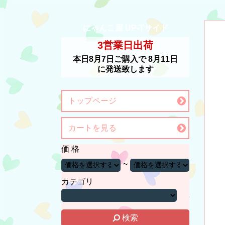
にゃんこ屋 UP-Tサイド
3営業日出荷
本日
8月7日
ご購入で
8月11日
に発送致します
トップページ
カートを見る
価 格
~
カテゴリ
検索