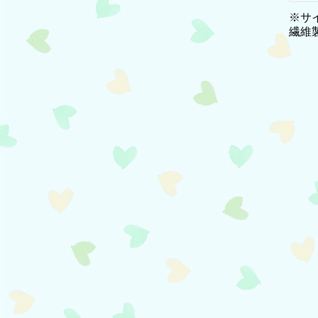
※サ
繊維