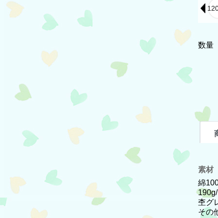
数量
素材
綿10
190g
杢グレ
その他