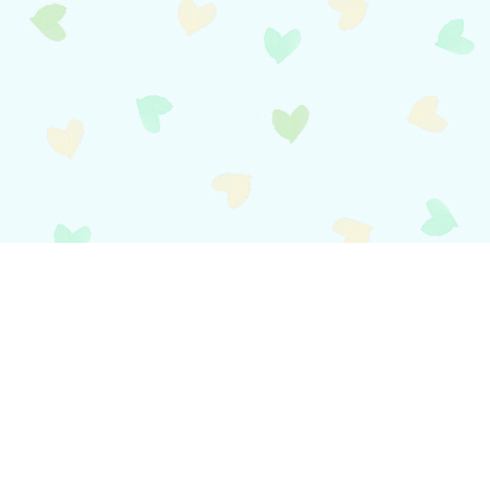
local_shipping
送料について