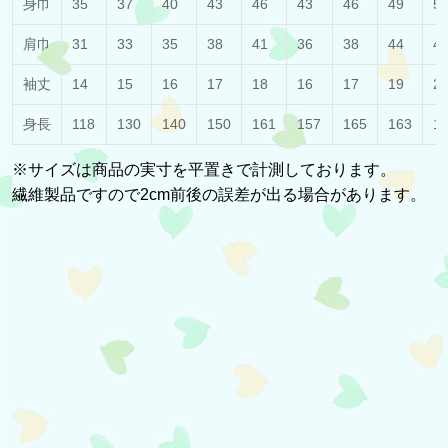
身巾
35
37
40
43
46
43
46
49
5
肩巾
31
33
35
38
41
36
38
44
4
袖丈
14
15
16
17
18
16
17
19
2
身長
118
130
140
150
161
157
165
163
1
※サイズは商品の実寸を平置きで計測しております。
繊維製品ですので2cm前後の誤差が出る場合があります。