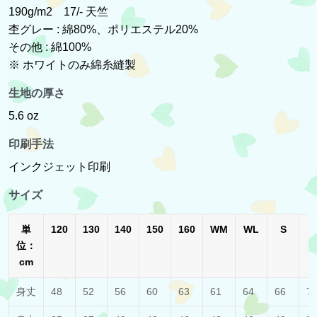
190g/m2 17/- 天竺
杢グレー : 綿80%、ポリエステル20%
その他 : 綿100%
※ ホワイトのみ綿糸縫製
生地の厚さ
5.6 oz
印刷手法
インクジェット印刷
サイズ
単
120
130
140
150
160
WM
WL
S
位：
cm
身丈
48
52
56
60
63
61
64
66
7