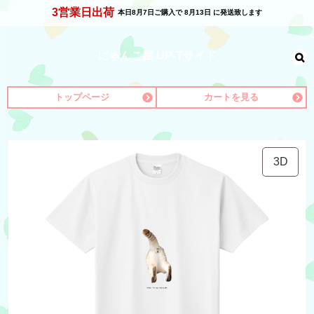
3営業日出荷
本日
8月7日
ご購入で
8月13日
に発送致します
にゃんこ屋 UP-Tサイド
トップページ
カートを見る
3D