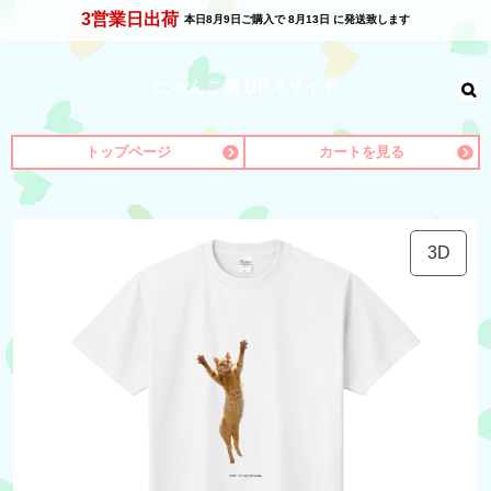
3営業日出荷
本日
8月9日
ご購入で
8月13日
に発送致します
にゃんこ屋 UP-Tサイド
トップページ
カートを見る
3D