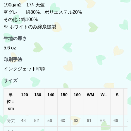
190g/m2 17/- 天竺
杢グレー : 綿80%、ポリエステル20%
その他 : 綿100%
※ ホワイトのみ綿糸縫製
生地の厚さ
5.6 oz
印刷手法
インクジェット印刷
サイズ
単
120
130
140
150
160
WM
WL
S
位：
cm
身丈
48
52
56
60
63
61
64
66
7