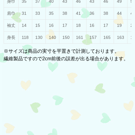
身巾
35
37
40
43
46
43
46
49
5
肩巾
31
33
35
38
41
36
38
44
4
袖丈
14
15
16
17
18
16
17
19
2
身長
118
130
140
150
161
157
165
163
1
※サイズは商品の実寸を平置きで計測しております。
繊維製品ですので2cm前後の誤差が出る場合があります。