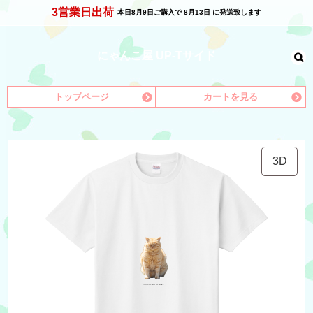
3営業日出荷
本日
8月9日
ご購入で
8月13日
に発送致します
にゃんこ屋 UP-Tサイド
トップページ
カートを見る
3D