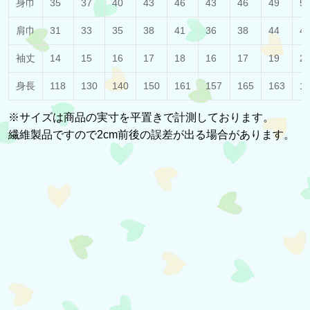
身巾
35
37
40
43
46
43
46
49
5
肩巾
31
33
35
38
41
36
38
44
4
袖丈
14
15
16
17
18
16
17
19
2
身長
118
130
140
150
161
157
165
163
1
※サイズは商品の実寸を平置きで計測しております。
繊維製品ですので2cm前後の誤差が出る場合があります。