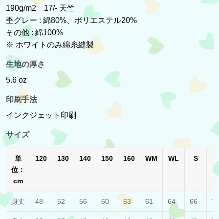
190g/m2 17/- 天竺
杢グレー : 綿80%、ポリエステル20%
その他 : 綿100%
※ ホワイトのみ綿糸縫製
生地の厚さ
5.6 oz
印刷手法
インクジェット印刷
サイズ
単
120
130
140
150
160
WM
WL
S
位：
cm
身丈
48
52
56
60
63
61
64
66
7