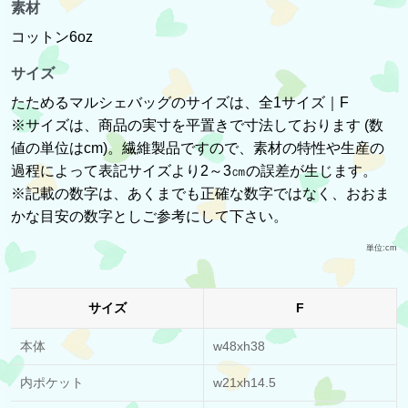
素材
コットン6oz
サイズ
たためるマルシェバッグのサイズは、全1サイズ｜F
※サイズは、商品の実寸を平置きで寸法しております (数
値の単位はcm)。繊維製品ですので、素材の特性や生産の
過程によって表記サイズより2～3㎝の誤差が生じます。
※記載の数字は、あくまでも正確な数字ではなく、おおま
かな目安の数字としご参考にして下さい。
単位:cm
サイズ
F
本体
w48xh38
内ポケット
w21xh14.5