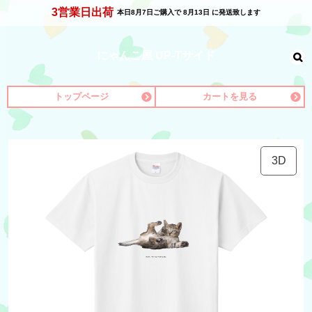
3営業日出荷
本日
8月7日
ご購入で
8月13日
に発送致します
にゃんこ屋 UP-Tサイド
トップページ
カートを見る
3D