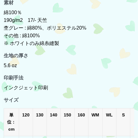
素材
綿100％
190g/m2 17/- 天竺
杢グレー : 綿80%、ポリエステル20%
その他 : 綿100%
※ ホワイトのみ綿糸縫製
生地の厚さ
5.6 oz
印刷手法
インクジェット印刷
サイズ
単
120
130
140
150
160
WM
WL
S
位：
cm