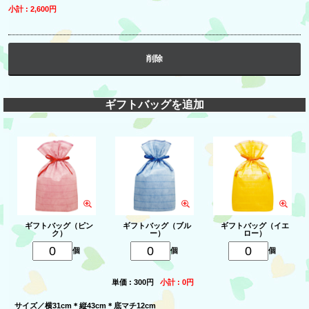
小計 : 2,600円
削除
ギフトバッグを追加
ギフトバッグ（ピン
ギフトバッグ（ブル
ギフトバッグ（イエ
ク）
ー）
ロー）
個
個
個
単価 : 300円
小計 : 0円
サイズ／横31cm＊縦43cm＊底マチ12cm