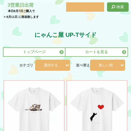
3営業日出荷
検索
本日
8月7日
ご購入で
>
8月11日
に発送致します
にゃんこ屋 UP-Tサイド
トップページ
カートを見る
カテゴリ
並べ替え