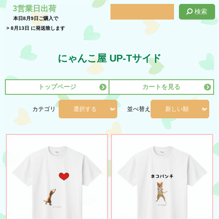
3営業日出荷
検索
本日
8月9日
ご購入で
>
8月13日
に発送致します
にゃんこ屋 UP-Tサイド
トップページ
カートを見る
カテゴリ
並べ替え