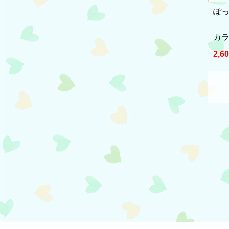
ぽ
カラ
2,6