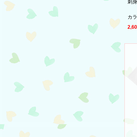
刺
カラ
2,6